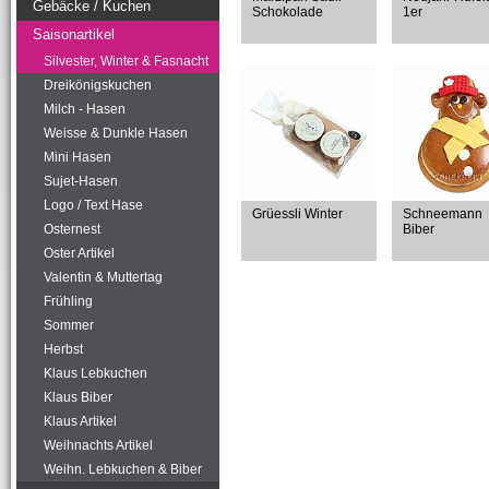
Gebäcke / Kuchen
Schokolade
1er
Saisonartikel
Silvester, Winter & Fasnacht
Dreikönigskuchen
Milch - Hasen
Weisse & Dunkle Hasen
Mini Hasen
Sujet-Hasen
Logo / Text Hase
Grüessli Winter
Schneemann
Osternest
Biber
Oster Artikel
Valentin & Muttertag
Frühling
Sommer
Herbst
Klaus Lebkuchen
Klaus Biber
Klaus Artikel
Weihnachts Artikel
Weihn. Lebkuchen & Biber