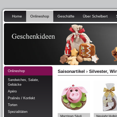
Home
Onlineshop
Geschäfte
Über Schelbert
Onlineshop
Saisonartikel › Silvester, W
Sandwiches, Salate,
Gebäcke
Apéro
Pralinés / Konfekt
Torten
Spezialitäten
Marzipan Säuli
Neujahr Hufei