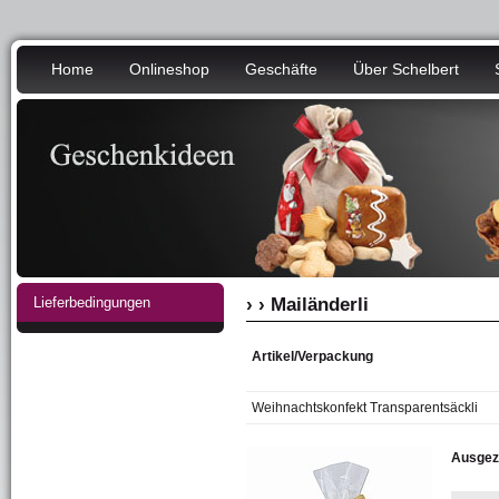
Home
Onlineshop
Geschäfte
Über Schelbert
Lieferbedingungen
› › Mailänderli
Artikel/Verpackung
Weihnachtskonfekt Transparentsäckli
Ausgeze