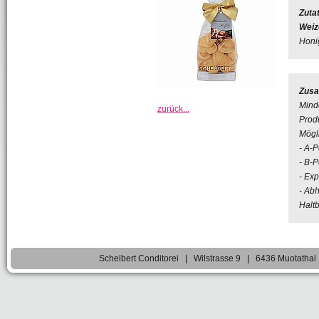
Zuta
Weiz
Honig
Zusa
Mind
zurück...
Produ
Mögl
- A-P
- B-P
- Ex
- Abh
Haltb
Schelbert Conditorei | Wilstrasse 9 | 6436 Muotatha